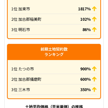
1位 加東市
1817％
2位 加古郡稲美町
102％
3位 明石市
86％
前期土地契約数
ランキング
1位 たつの市
900％
2位 加古郡播磨町
600％
3位 三木市
350％
土地平均価格（平米単価）の推移