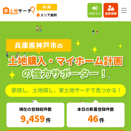
ログイン
会員登録
現在の登録総件数
本日の新着登録件数
9,459
46
件
件