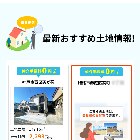
神戸市西区天が岡
姫路市飾磨区高町
土地面積：
147.16㎡
2,299
販売価格：
万円