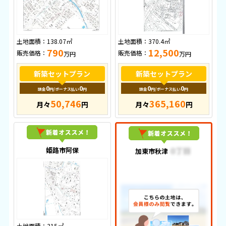
土地面積：
138.07㎡
土地面積：
370.4㎡
790
12,500
販売価格：
販売価格：
万円
万円
新築セットプラン
新築セットプラン
0
0
0
0
頭金
円
/ボーナス払い
円
頭金
円
/ボーナス払い
円
50,746
365,160
月々
円
月々
円
姫路市阿保
加東市秋津
土地面積：
315㎡