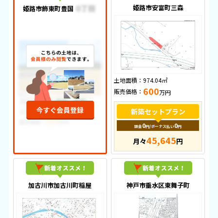
姫路市安富町三森
姫路市飾東町豊国
土地面積：
974.04㎡
600
販売価格：
万円
新築セットプラン
0
0
頭金
円
/ボーナス払い
円
45,645
月々
円
加古川市加古川町稲屋
神戸市垂水区東舞子町