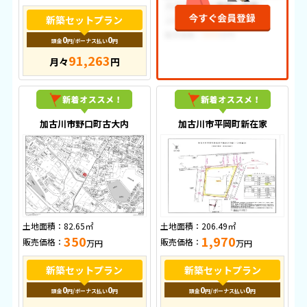
新築セットプラン
0
0
頭金
円
/ボーナス払い
円
91,263
月々
円
加古川市野口町古大内
加古川市平岡町新在家
土地面積：
82.65㎡
土地面積：
206.49㎡
350
1,970
販売価格：
販売価格：
万円
万円
新築セットプラン
新築セットプラン
0
0
0
0
頭金
円
/ボーナス払い
円
頭金
円
/ボーナス払い
円