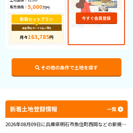
5,000
販売価格：
万円
新築セットプラン
0
0
頭金
円
/ボーナス払い
円
163,785
月々
円
その他の条件で土地を探す
新着土地登録情報
一覧
2026年08月09日に兵庫県明石市魚住町西岡などの新規土地情報を46件登録しました。