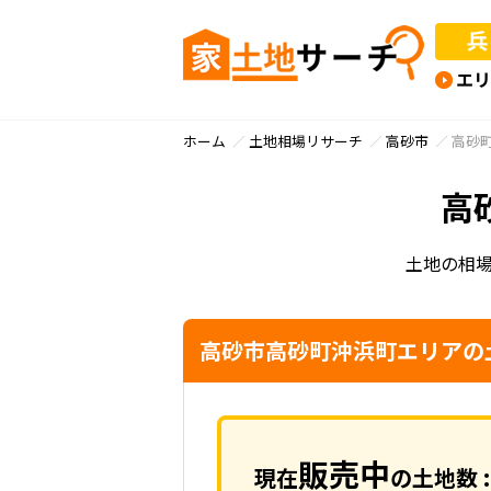
ホーム
土地相場リサーチ
高砂市
高砂
高
土地の相
高砂市高砂町沖浜町エリアの
販売中
現在
の土地数 :